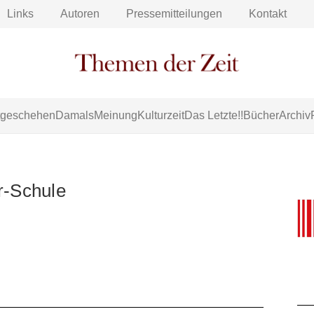
Links
Autoren
Pressemitteilungen
Kontakt
tgeschehen
Damals
Meinung
Kulturzeit
Das Letzte!!
Bücher
Archiv
r-Schule