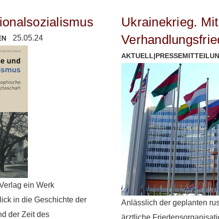
ionalsozialismus
Ukrainekrieg. Mi
Verhandlungsfri
25.05.24
EN
AKTUELL
|
PRESSEMITTEILU
Verlag ein Werk
lick in die Geschichte der
Anlässlich der geplanten r
d der Zeit des
ärztliche Friedensorganisat