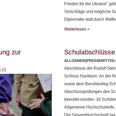
Frieden für die Ukraine" gi
Vorschläge und mögliche Sch
Diplomatie statt durch Waff
Weiterlesen >
ung zur
Schulabschlüsse 
ALLGEMEIN
|
PRESSEMITTEI
Abschlüsse der Rudolf-Stei
4.21
Schloss Hamborn An der Ru
sowie dem Berufskolleg Sch
Abschlussprüfungen des Sch
beendet worden. 16 Schüler
Allgemeine Hochschulreife, 
Der Gesamtdurchschnitt lag