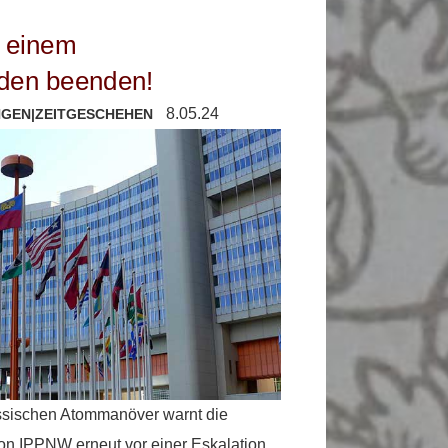
t einem
eden beenden!
8.05.24
NGEN
|
ZEITGESCHEHEN
ussischen Atommanöver warnt die
ion IPPNW erneut vor einer Eskalation