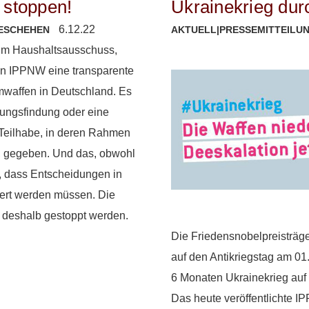
g stoppen!
Ukrainekrieg dur
6.12.22
ESCHEHEN
AKTUELL
|
PRESSEMITTEILU
g im Haushaltsausschuss,
ion IPPNW eine transparente
mwaffen in Deutschland. Es
ungsfindung oder eine
 Teilhabe, in deren Rahmen
, gegeben. Und das, obwohl
, dass Entscheidungen in
iert werden müssen. Die
 deshalb gestoppt werden.
Die Friedensnobelpreisträge
auf den Antikriegstag am 0
6 Monaten Ukrainekrieg auf 
Das heute veröffentlichte I