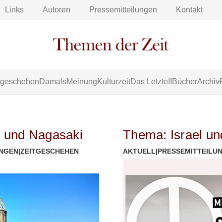
Links
Autoren
Pressemitteilungen
Kontakt
tgeschehen
Damals
Meinung
Kulturzeit
Das Letzte!!
Bücher
Archiv
 und Nagasaki
Thema: Israel un
UNGEN
|
ZEITGESCHEHEN
AKTUELL
|
PRESSEMITTEILU