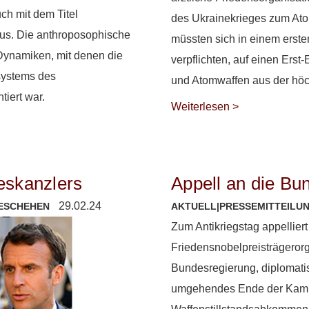
ch mit dem Titel
des Ukrainekrieges zum Ato
us. Die anthroposophische
müssten sich in einem ersten
 Dynamiken, mit denen die
verpflichten, auf einen Erst
systems des
und Atomwaffen aus der höc
tiert war.
Weiterlesen >
eskanzlers
Appell an die B
29.02.24
ESCHEHEN
AKTUELL
|
PRESSEMITTEILU
Zum Antikriegstag appelliert
Friedensnobelpreisträgeror
Bundesregierung, diplomatisc
umgehendes Ende der Kamp