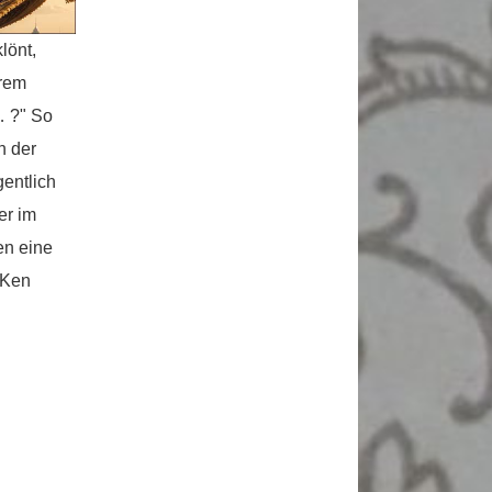
lönt,
erem
… ?" So
h der
gentlich
er im
en eine
 Ken