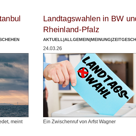
tanbul
Landtagswahlen in BW un
Rheinland-Pfalz
ESCHEHEN
AKTUELL
|
ALLGEMEIN
|
MEINUNG
|
ZEITGESC
24.03.26
edet, meint
Ein Zwischenruf von Arfst Wagner