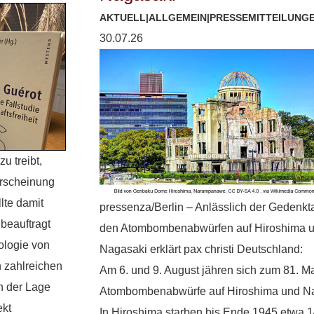
AKTUELL
|
ALLGEMEIN
|
PRESSEMITTEILUNG
30.07.26
u treibt,
erscheinung
lte damit
pressenza/Berlin – Anlässlich der Gedenkt
beauftragt
den Atombombenabwürfen auf Hiroshima 
nologie von
Nagasaki erklärt pax christi Deutschland:
n zahlreichen
Am 6. und 9. August jähren sich zum 81. Ma
n der Lage
Atombombenabwürfe auf Hiroshima und Na
ekt
In Hiroshima starben bis Ende 1945 etwa 