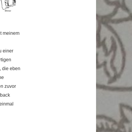
mit meinem
u einer
tigen
, die eben
ne
en zuvor
uback
 einmal