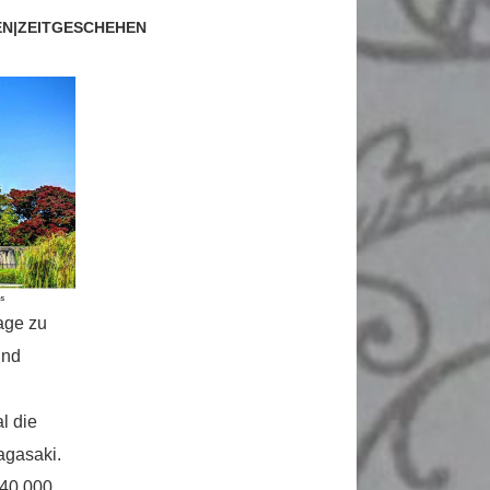
EN
|
ZEITGESCHEHEN
age zu
und
l die
gasaki.
140.000