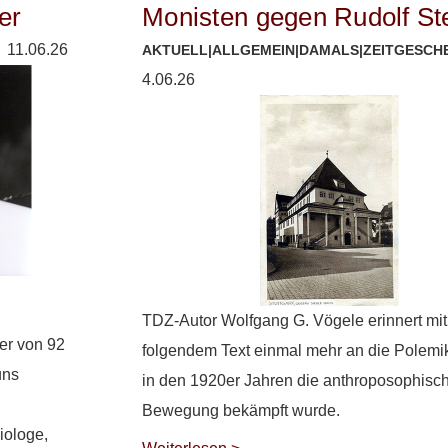
ler
Monisten gegen Rudolf St
11.06.26
AKTUELL
|
ALLGEMEIN
|
DAMALS
|
ZEITGESCH
4.06.26
TDZ-Autor Wolfgang G. Vögele erinnert mit
ter von 92
folgendem Text einmal mehr an die Polemik
uns
in den 1920er Jahren die anthroposophisc
Bewegung bekämpft wurde.
iologe,