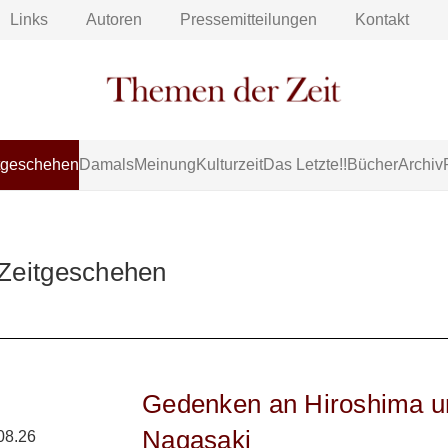
Links
Autoren
Pressemitteilungen
Kontakt
tgeschehen
Damals
Meinung
Kulturzeit
Das Letzte!!
Bücher
Archiv
 Zeitgeschehen
Gedenken an Hiroshima u
Nagasaki
08.26