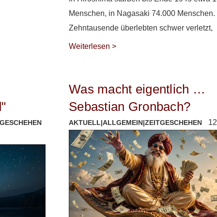
Menschen, in Nagasaki 74.000 Menschen.
Zehntausende überlebten schwer verletzt,
Weiterlesen >
Was macht eigentlich …
d"
Sebastian Gronbach?
12
TGESCHEHEN
AKTUELL
|
ALLGEMEIN
|
ZEITGESCHEHEN