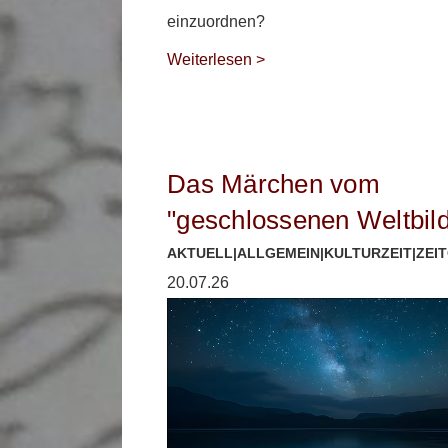
einzuordnen?
Weiterlesen >
Das Märchen vom
"geschlossenen Weltbil
AKTUELL
|
ALLGEMEIN
|
KULTURZEIT
|
ZEI
20.07.26