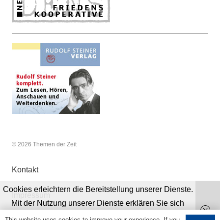
© 2026 Themen der Zeit
Kontakt
Cookies erleichtern die Bereitstellung unserer Dienste.
Impressum
Mit der Nutzung unserer Dienste erklären Sie sich
damit einverstanden, dass wir Cookies verwenden.
This website uses cookies to improve your experience. If you