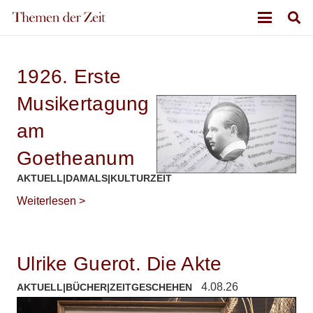
1926. Erste
Musikertagung
am
Goetheanum
AKTUELL
|
DAMALS
|
KULTURZEIT
Weiterlesen >
Ulrike Guerot. Die Akte
4.08.26
AKTUELL
|
BÜCHER
|
ZEITGESCHEHEN