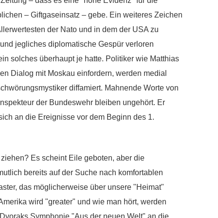
 Zeitung – dass es eine "hohe Evidenz" für die
ichen – Giftgaseinsatz – gebe. Ein weiteres Zeichen
 Allerwertesten der Nato und in dem der USA zu
 und jegliches diplomatische Gespür verloren
ein solches überhaupt je hatte. Politiker wie Matthias
den Dialog mit Moskau einfordern, werden medial
erschwörungsmystiker diffamiert. Mahnende Worte von
nspekteur der Bundeswehr bleiben ungehört. Er
sich an die Ereignisse vor dem Beginn des 1.
ziehen? Es scheint Eile geboten, aber die
utlich bereits auf der Suche nach komfortablen
aster, das möglicherweise über unsere "Heimat"
Amerika wird "greater" und wie man hört, werden
n Dvoraks Symphonie "Aus der neuen Welt" an die