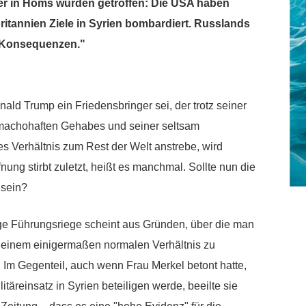
r in Homs wurden getroffen: Die USA haben
tannien Ziele in Syrien bombardiert. Russlands
t Konsequenzen."
nald Trump ein Friedensbringer sei, der trotz seiner
 machohaften Gehabes und seiner seltsam
s Verhältnis zum Rest der Welt anstrebe, wird
nung stirbt zuletzt, heißt es manchmal. Sollte nun die
 sein?
ige Führungsriege scheint aus Gründen, über die man
n einem einigermaßen normalen Verhältnis zu
m Gegenteil, auch wenn Frau Merkel betont hatte,
täreinsatz in Syrien beteiligen werde, beeilte sie