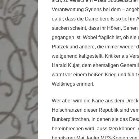
sich, zu versichern – laut Süddeutscher
Verantwortung Syriens bei dem – angebl
dafür, dass die Dame bereits so tief im
stecken scheint, dass ihr Hören, Sehen
gegangen ist. Wobei fraglich ist, ob sie 
Platzek und andere, die immer wieder 
weitgehend kaltgestellt, Kritiker als V
Harald Kujat, dem ehemaligen Generali
warnt vor einem heißen Krieg und fühlt 
Weltkriegs erinnert.
Wer aber wird die Karre aus dem Dreck 
Hofschranzen dieser Republik sind verm
Bunkerplätzchen, in denen sie das Des
hereinbrechen wird, aussitzen können. 
bereits per Mail lauter MP3-Kopien vo