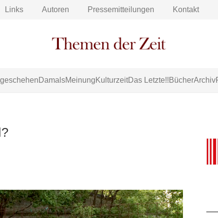
Links
Autoren
Pressemitteilungen
Kontakt
tgeschehen
Damals
Meinung
Kulturzeit
Das Letzte!!
Bücher
Archiv
d?