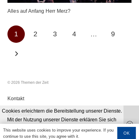
Alles auf Anfang Herr Merz?
1
2
3
4
…
9
© 2026 Themen der Zeit
Kontakt
Cookies erleichtern die Bereitstellung unserer Dienste.
Impressum
Mit der Nutzung unserer Dienste erklären Sie sich
damit einverstanden, dass wir Cookies verwenden.
This website uses cookies to improve your experience. If you
Datenschutz
OK
continue to use this site, you agree with it.
Weitere Informationen
OK