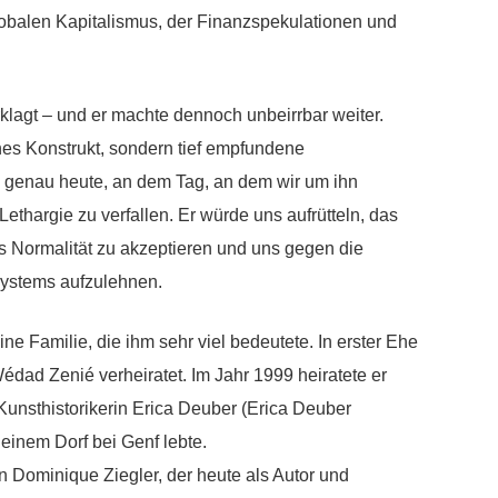
alen Kapitalismus, der Finanzspekulationen und
erklagt – und er machte dennoch unbeirrbar weiter.
hes Konstrukt, sondern tief empfundene
s genau heute, an dem Tag, an dem wir um ihn
 Lethargie zu verfallen. Er würde uns aufrütteln, das
s Normalität zu akzeptieren und uns gegen die
systems aufzulehnen.
ine Familie, die ihm sehr viel bedeutete. In erster Ehe
édad Zenié verheiratet. Im Jahr 1999 heiratete er
Kunsthistorikerin Erica Deuber (Erica Deuber
n einem Dorf bei Genf lebte.
 Dominique Ziegler, der heute als Autor und