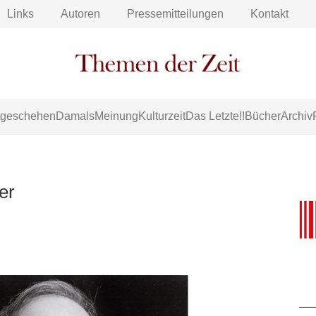
Links
Autoren
Pressemitteilungen
Kontakt
tgeschehen
Damals
Meinung
Kulturzeit
Das Letzte!!
Bücher
Archiv
ler