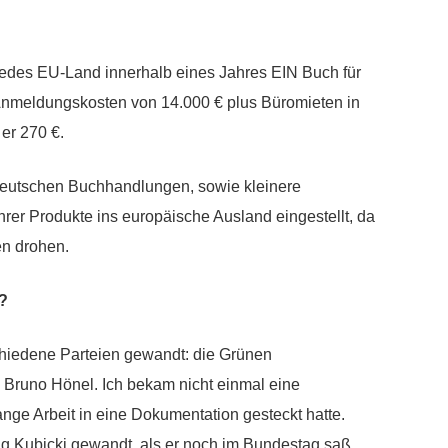
 jedes EU-Land innerhalb eines Jahres EIN Buch für
 Anmeldungskosten von 14.000 € plus Büromieten in
er 270 €.
eutschen Buchhandlungen, sowie kleinere
hrer Produkte ins europäische Ausland eingestellt, da
en drohen.
?
chiedene Parteien gewandt: die Grünen
Bruno Hönel. Ich bekam nicht einmal eine
nge Arbeit in eine Dokumentation gesteckt hatte.
g Kubicki gewandt, als er noch im Bundestag saß.