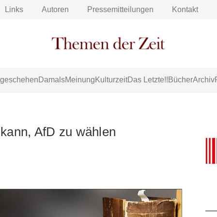
Links
Autoren
Pressemitteilungen
Kontakt
tgeschehen
Damals
Meinung
Kulturzeit
Das Letzte!!
Bücher
Archiv
ann, AfD zu wählen