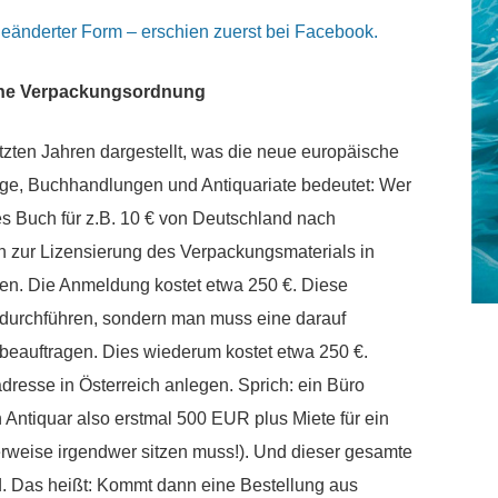
bgeänderter Form – erschien zuerst bei Facebook.
che Verpackungsordnung
tzten Jahren dargestellt, was die neue europäische
age, Buchhandlungen und Antiquariate bedeutet: Wer
es Buch für z.B. 10 € von Deutschland nach
ch zur Lizensierung des Verpackungsmaterials in
en. Die Anmeldung kostet etwa 250 €. Diese
durchführen, sondern man muss eine darauf
t beauftragen. Dies wiederum kostet etwa 250 €.
resse in Österreich anlegen. Sprich: ein Büro
n Antiquar also erstmal 500 EUR plus Miete für ein
rweise irgendwer sitzen muss!). Und dieser gesamte
d. Das heißt: Kommt dann eine Bestellung aus