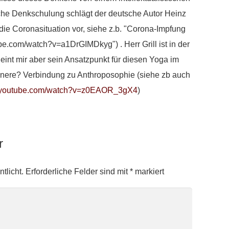
he Denkschulung schlägt der deutsche Autor Heinz
 die Coronasituation vor, siehe z.b. "Corona-Impfung
ube.com/watch?v=a1DrGIMDkyg") . Herr Grill ist in der
int mir aber sein Ansatzpunkt für diesen Yoga im
nere? Verbindung zu Anthroposophie (siehe zb auch
w.youtube.com/watch?v=z0EAOR_3gX4
)
ar
tlicht.
Erforderliche Felder sind mit
*
markiert