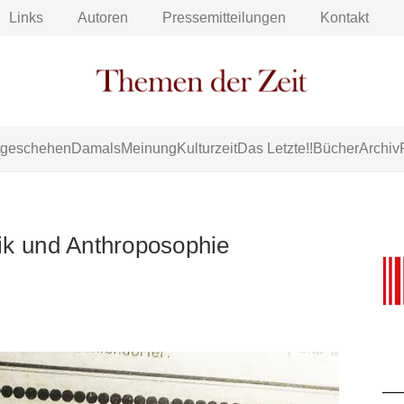
Links
Autoren
Pressemitteilungen
Kontakt
tgeschehen
Damals
Meinung
Kulturzeit
Das Letzte!!
Bücher
Archiv
k und Anthroposophie