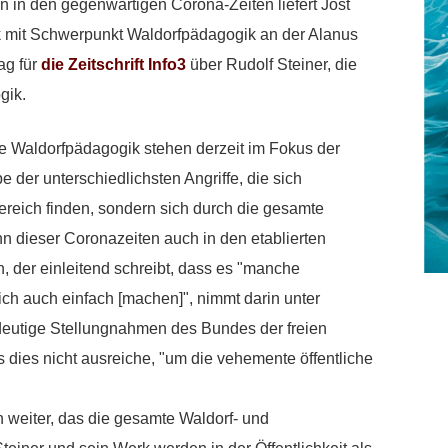
on in den gegenwärtigen Corona-Zeiten liefert Jost
k mit Schwerpunkt Waldorfpädagogik an der Alanus
ag für
die Zeitschrift Info3
über Rudolf Steiner, die
gik.
e Waldorfpädagogik stehen derzeit im Fokus der
e der unterschiedlichsten Angriffe, die sich
ereich finden, sondern sich durch die gesamte
n dieser Coronazeiten auch in den etablierten
n, der einleitend schreibt, dass es "manche
lich auch einfach [machen]", nimmt darin unter
deutige Stellungnahmen des Bundes der freien
s dies nicht ausreiche, "um die vehemente öffentliche
 weiter, das die gesamte Waldorf- und