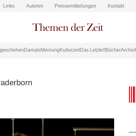
Links
Autoren
Pressemitteilungen
Kontakt
tgeschehen
Damals
Meinung
Kulturzeit
Das Letzte!!
Bücher
Archiv
Paderborn