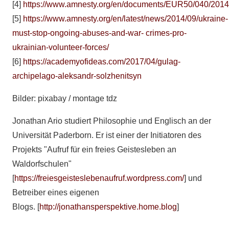
[4]
https://www.amnesty.org/en/documents/EUR50/040/2014
[5]
https://www.amnesty.org/en/latest/news/2014/09/ukraine-
must-stop-ongoing-abuses-and-war- crimes-pro-
ukrainian-volunteer-forces/
[6]
https://academyofideas.com/2017/04/gulag-
archipelago-aleksandr-solzhenitsyn
Bilder: pixabay / montage tdz
Jonathan Ario studiert Philosophie und Englisch an der
Universität Paderborn. Er ist einer der Initiatoren des
Projekts "Aufruf für ein freies Geistesleben an
Waldorfschulen"
[
https://freiesgeisteslebenaufruf.wordpress.com/
] und
Betreiber eines eigenen
Blogs. [
http://jonathansperspektive.home.blog
]