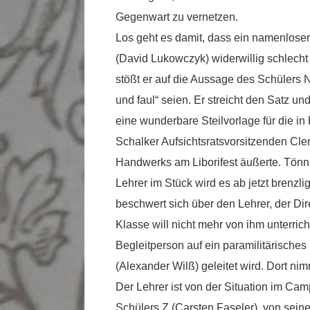
Gegenwart zu vernetzen.
Los geht es damit, dass ein namenlose
(David Lukowczyk) widerwillig schlecht
stößt er auf die Aussage des Schülers N 
und faul“ seien. Er streicht den Satz u
eine wunderbare Steilvorlage für die 
Schalker Aufsichtsratsvorsitzenden Cle
Handwerks am Liborifest äußerte. Tönni
Lehrer im Stück wird es ab jetzt brenzli
beschwert sich über den Lehrer, der Dire
Klasse will nicht mehr von ihm unterri
Begleitperson auf ein paramilitärisch
(Alexander Wilß) geleitet wird. Dort ni
Der Lehrer ist von der Situation im Camp
Schülers Z (Carsten Faseler), von sein