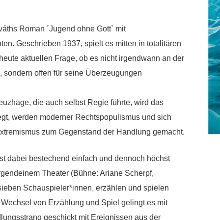
váths Roman ´Jugend ohne Gott` mit
n. Geschrieben 1937, spielt es mitten in totalitären
heute aktuellen Frage, ob es nicht irgendwann an der
en, sondern offen für seine Überzeugungen
euzhage, die auch selbst Regie führte, wird das
rlegt, werden moderner Rechtspopulismus und sich
extremismus zum Gegenstand der Handlung gemacht.
st dabei bestechend einfach und dennoch höchst
irgendeinem Theater (Bühne: Ariane Scherpf,
 sieben Schauspieler*innen, erzählen und spielen
echsel von Erzählung und Spiel gelingt es mit
lungsstrang geschickt mit Ereignissen aus der