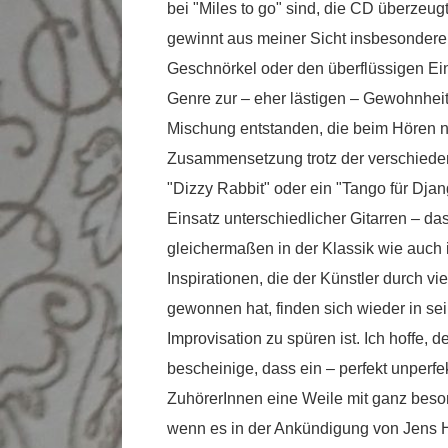
bei "Miles to go" sind, die CD überzeug
gewinnt aus meiner Sicht insbesondere
Geschnörkel oder den überflüssigen Ei
Genre zur – eher lästigen – Gewohnheit
Mischung entstanden, die beim Hören 
Zusammensetzung trotz der verschieden
"Dizzy Rabbit" oder ein "Tango für Djan
Einsatz unterschiedlicher Gitarren – da
gleichermaßen in der Klassik wie auch 
Inspirationen, die der Künstler durch v
gewonnen hat, finden sich wieder in se
Improvisation zu spüren ist. Ich hoffe, 
bescheinige, dass ein – perfekt unperfe
ZuhörerInnen eine Weile mit ganz bes
wenn es in der Ankündigung von Jens 