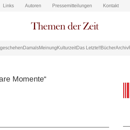
Links
Autoren
Pressemitteilungen
Kontakt
tgeschehen
Damals
Meinung
Kulturzeit
Das Letzte!!
Bücher
Archiv
bare Momente“