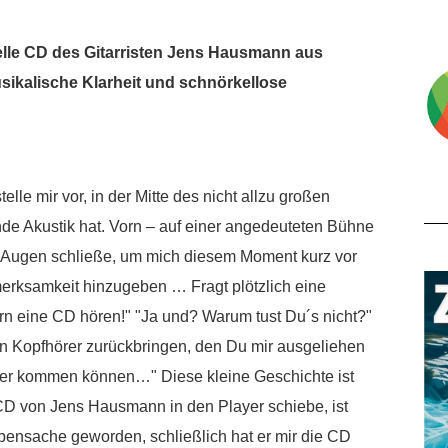
elle CD des Gitarristen Jens Hausmann aus
ikalische Klarheit und schnörkellose
telle mir vor, in der Mitte des nicht allzu großen
de Akustik hat. Vorn – auf einer angedeuteten Bühne
die Augen schließe, um mich diesem Moment kurz vor
merksamkeit hinzugeben … Fragt plötzlich eine
rn eine CD hören!" "Ja und? Warum tust Du´s nicht?"
 den Kopfhörer zurückbringen, den Du mir ausgeliehen
üher kommen können…" Diese kleine Geschichte ist
e CD von Jens Hausmann in den Player schiebe, ist
bensache geworden, schließlich hat er mir die CD