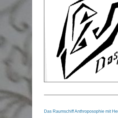
Das Raumschiff Anthroposophie mit He