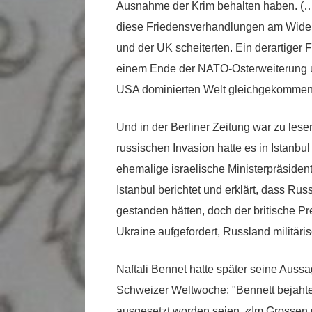
Ausnahme der Krim behalten haben. (…
diese Friedensverhandlungen am Wide
und der UK scheiterten. Ein derartiger
einem Ende der NATO-Osterweiterung 
USA dominierten Welt gleichgekommen.
Und in der Berliner Zeitung war zu le
russischen Invasion hatte es in Istanb
ehemalige israelische Ministerpräsident 
Istanbul berichtet und erklärt, dass R
gestanden hätten, doch der britische Pr
Ukraine aufgefordert, Russland militäri
Naftali Bennet hatte später seine Aussa
Schweizer Weltwoche: "Bennett bejaht
ausgesetzt worden seien. «Im Grossen 