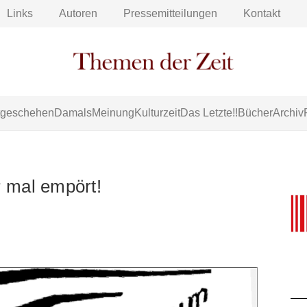
Links
Autoren
Pressemitteilungen
Kontakt
tgeschehen
Damals
Meinung
Kulturzeit
Das Letzte!!
Bücher
Archiv
 mal empört!