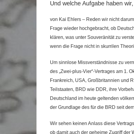
Und welche Aufgabe haben wir,
von Kai Ehlers – Reden wir nicht daru
Frage wieder hochgebracht, ob Deutschl
klären, was unter Souveränität zu verst
wenn die Frage nicht in skurrilen Theo
Um sinnlose Missverständnisse zu verm
des „Zwei-plus-Vier“-Vertrages am 1. Ok
Frankreich, USA, Großbritannien und Ru
Teilstaaten, BRD wie DDR, ihre Vorbeha
Deutschland im heute geltenden völkerr
der Grundlage des für die BRD seit d
Wir sehen keinen Anlass diese Vertragsl
ob damit auch der geheime Zugriff der