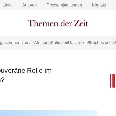
Links
Autoren
Pressemitteilungen
Kontakt
tgeschehen
Damals
Meinung
Kulturzeit
Das Letzte!!
Bücher
Archiv
ouveräne Rolle im
h?