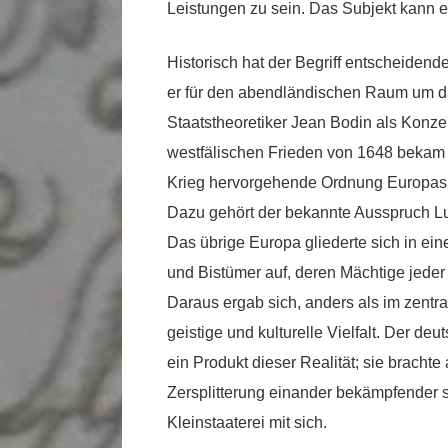
Leistungen zu sein. Das Subjekt kann ei
Historisch hat der Begriff entscheiden
er für den abendländischen Raum um d
Staatstheoretiker Jean Bodin als Konze
westfälischen Frieden von 1648 bekam d
Krieg hervorgehende Ordnung Europas. F
Dazu gehört der bekannte Ausspruch Lud
Das übrige Europa gliederte sich in eine
und Bistümer auf, deren Mächtige jeder
Daraus ergab sich, anders als im zentral
geistige und kulturelle Vielfalt. Der deu
ein Produkt dieser Realität; sie bracht
Zersplitterung einander bekämpfender 
Kleinstaaterei mit sich.