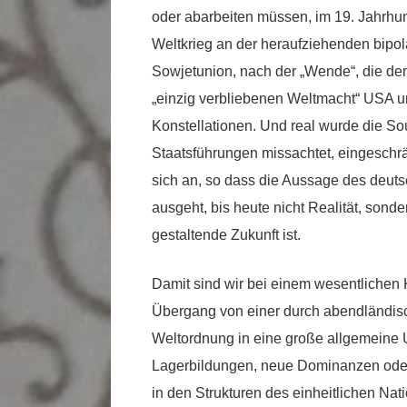
oder abarbeiten müssen, im 19. Jahrhu
Weltkrieg an der heraufziehenden bipo
Sowjetunion, nach der „Wende“, die de
„einzig verbliebenen Weltmacht“ USA u
Konstellationen. Und real wurde die So
Staatsführungen missachtet, eingeschrä
sich an, so dass die Aussage des deut
ausgeht, bis heute nicht Realität, sond
gestaltende Zukunft ist.
Damit sind wir bei einem wesentliche
Übergang von einer durch abendländisc
Weltordnung in eine große allgemeine 
Lagerbildungen, neue Dominanzen oder e
in den Strukturen des einheitlichen Nati