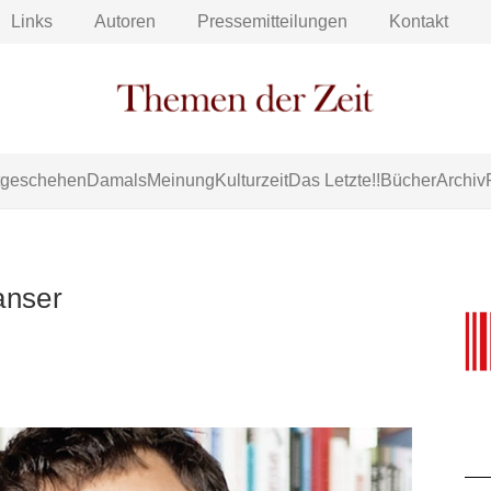
Links
Autoren
Pressemitteilungen
Kontakt
tgeschehen
Damals
Meinung
Kulturzeit
Das Letzte!!
Bücher
Archiv
anser