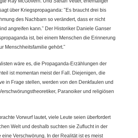
gte Ray McGovern. Und Stefan Vetter, ehemaliger
agt über Kriegspropaganda: "Es braucht drei bis
hmung des Nachbarn so verändert, dass er nicht
ind angreifen kann." Der Historiker Daniele Ganser
egspropaganda ist, bei einem Menschen die Erinnerung
ur Menschheitsfamilie gehört."
alisten wäre es, die Propaganda-Erzählungen der
teil ist momentan meist der Fall. Diejenigen, die
ve in Frage stellen, werden von den Denkfaulen und
erschwörungstheoretiker, Paranoiker und religiösen
chte Vorwurf lautet, viele Leute seien überfordert
chen Welt und deshalb suchten sie Zuflucht in der
 eine Verschwörung. In der Realität ist es meist