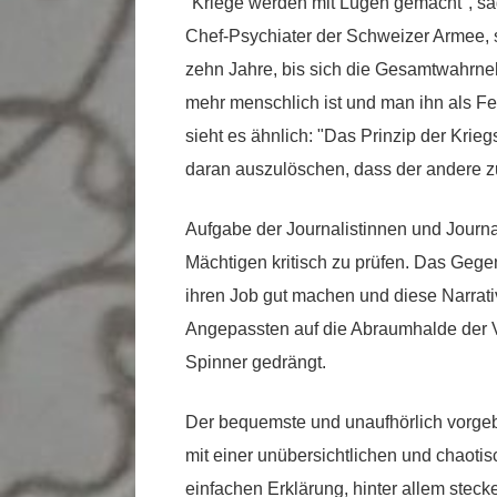
"Kriege werden mit Lügen gemacht", sa
Chef-Psychiater der Schweizer Armee, s
zehn Jahre, bis sich die Gesamtwahrne
mehr menschlich ist und man ihn als Fe
sieht es ähnlich: "Das Prinzip der Kri
daran auszulöschen, dass der andere z
Aufgabe der Journalistinnen und Journ
Mächtigen kritisch zu prüfen. Das Gegen
ihren Job gut machen und diese Narrati
Angepassten auf die Abraumhalde der V
Spinner gedrängt.
Der bequemste und unaufhörlich vorgebra
mit einer unübersichtlichen und chaotis
einfachen Erklärung, hinter allem stecke