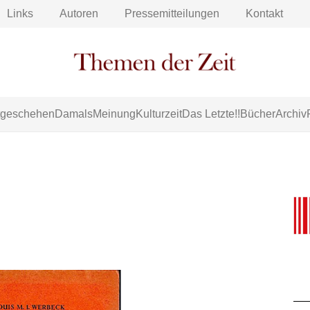
Links
Autoren
Pressemitteilungen
Kontakt
tgeschehen
Damals
Meinung
Kulturzeit
Das Letzte!!
Bücher
Archiv
“