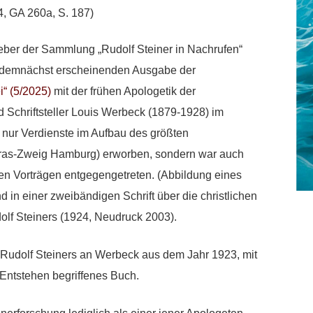
4, GA 260a, S. 187)
eber der Sammlung „Rudolf Steiner in Nachrufen“
der demnächst erscheinenden Ausgabe der
i“ (5/2025)
mit der frühen Apologetik der
 Schriftsteller Louis Werbeck (1879-1928) im
ht nur Verdienste im Aufbau des größten
ras-Zweig Hamburg) erworben, sondern war auch
en Vorträgen entgegengetreten. (Abbildung eines
d in einer zweibändigen Schrift über die christlichen
olf Steiners (1924, Neudruck 2003).
f Rudolf Steiners an Werbeck aus dem Jahr 1923, mit
 Entstehen begriffenes Buch.