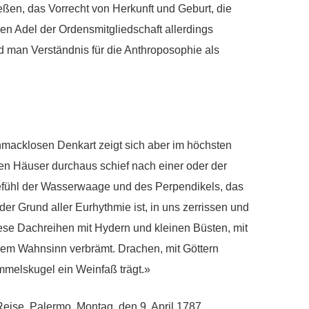
ßen, das Vorrecht von Herkunft und Geburt, die
 Adel der Ordensmitgliedschaft allerdings
d man Verständnis für die Anthroposophie als
macklosen Denkart zeigt sich aber im höchsten
en Häuser durchaus schief nach einer oder der
efühl der Wasserwaage und des Perpendikels, das
er Grund aller Eurhythmie ist, in uns zerrissen und
ese Dachreihen mit Hydern und kleinen Büsten, mit
em Wahnsinn verbrämt. Drachen, mit Göttern
immelskugel ein Weinfaß trägt.»
eise. Palermo, Montag, den 9. April 1787.