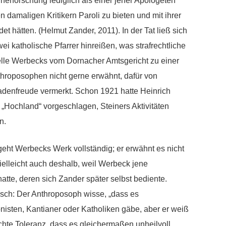
inerforschung lediglich als einer jener Apologeten
 damaligen Kritikern Paroli zu bieten und mit ihrer
 hätten. (Helmut Zander, 2011). In der Tat ließ sich
i katholische Pfarrer hinreißen, was strafrechtliche
telle Werbecks vom Dornacher Amtsgericht zu einer
nthroposophen nicht gerne erwähnt, dafür von
hadenfreude vermerkt. Schon 1921 hatte Heinrich
t „Hochland“ vorgeschlagen, Steiners Aktivitäten
n.
eht Werbecks Werk vollständig; er erwähnt es nicht
vielleicht auch deshalb, weil Werbeck jene
atte, deren sich Zander später selbst bediente.
isch: Der Anthroposoph wisse, „dass es
nisten, Kantianer oder Katholiken gäbe, aber er weiß
chte Toleranz, dass es gleichermaßen unheilvoll