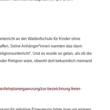
unterricht an der Waldorfschule für Kinder ohne
chaffen. Seine Anhänger*innen nannten das dann
eligionsunterricht“. Und es wurde so getan, als ob die
oder Religion wäre, obwohl dort bekanntlich niemand
lan/lehrplanergaenzung/zur-bezeichnung-freier-
ng für religiöse Erneuerung hörte man vor einigen