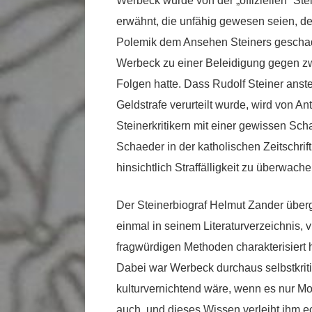
Werbeck wurde von der „offiziellen“ Ste
erwähnt, die unfähig gewesen seien, den
Polemik dem Ansehen Steiners geschadet
Werbeck zu einer Beleidigung gegen zwe
Folgen hatte. Dass Rudolf Steiner ans
Geldstrafe verurteilt wurde, wird von A
Steinerkritikern mit einer gewissen Sc
Schaeder in der katholischen Zeitschrif
hinsichtlich Straffälligkeit zu überwache
Der Steinerbiograf Helmut Zander überg
einmal in seinem Literaturverzeichnis, 
fragwürdigen Methoden charakterisiert h
Dabei war Werbeck durchaus selbstkrit
kulturvernichtend wäre, wenn es nur Mo
auch, und dieses Wissen verleiht ihm e